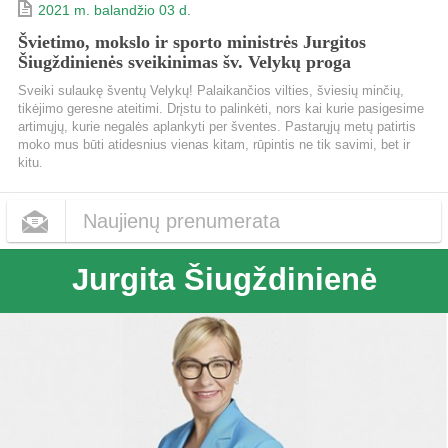
2021 m. balandžio 03 d.
Švietimo, mokslo ir sporto ministrės Jurgitos
Šiugždinienės sveikinimas šv. Velykų proga
Sveiki sulaukę šventų Velykų! Palaikančios vilties, šviesių minčių,
tikėjimo geresne ateitimi. Drįstu to palinkėti, nors kai kurie pasigesime
artimųjų, kurie negalės aplankyti per šventes. Pastarųjų metų patirtis
moko mus būti atidesnius vienas kitam, rūpintis ne tik savimi, bet ir
kitu.
Naujienų prenumerata
Jurgita Šiugždinienė
Dažnumas
Kas dieną
Kas savaitę
Kas mėnesį