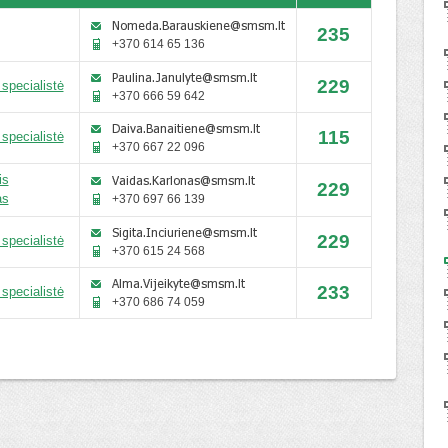
235
+370 614 65 136
229
 specialistė
+370 666 59 642
115
 specialistė
+370 667 22 096
is
229
as
+370 697 66 139
229
 specialistė
+370 615 24 568
233
 specialistė
+370 686 74 059