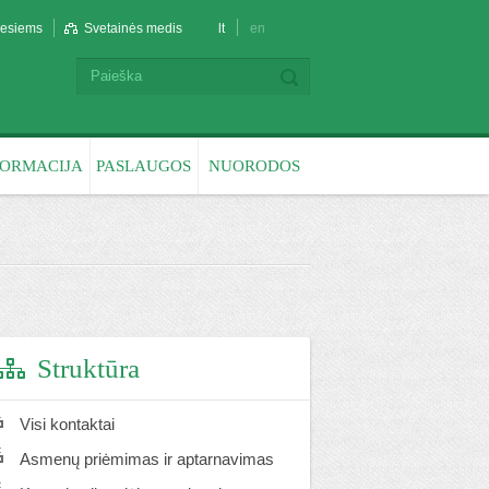
liesiems
Svetainės medis
lt
en
FORMACIJA
PASLAUGOS
NUORODOS
Struktūra
Visi kontaktai
Asmenų priėmimas ir aptarnavimas