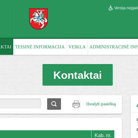
Versija neįga
KTAI
TEISINĖ INFORMACIJA
VEIKLA
ADMINISTRACINĖ IN
Kontaktai
Išvalyti paiešką
Kab. nr.