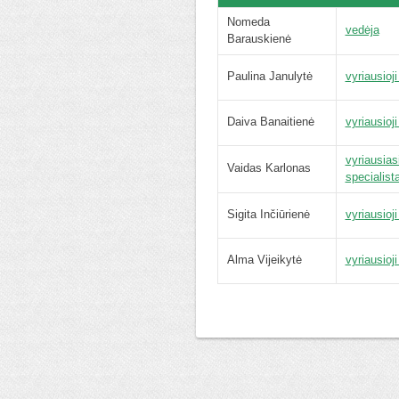
Nomeda
vedėja
Barauskienė
Paulina Janulytė
vyriausioji
Daiva Banaitienė
vyriausioji
vyriausias
Vaidas Karlonas
specialist
Sigita Inčiūrienė
vyriausioji
Alma Vijeikytė
vyriausioji