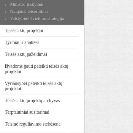
Ministro įsakymai
Naujausi teisės aktai
Valstybinė švietimo strategija
Teisės aktų projektai
Tyrimai ir analizės
Teisės aktų pažeidimai
Išvadoms gauti pateikti teisės aktų
projektai
Vyriausybei pateikti teisės aktų
projektai
Teisės aktų projektų archyvas
Tarptautiniai susitarimai
Teisinė reguliavimo stebėsena