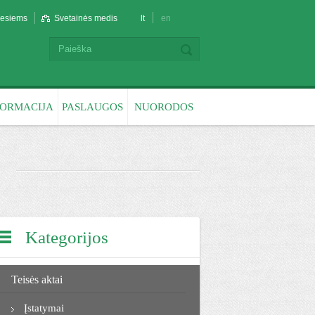
liesiems
Svetainės medis
lt
en
FORMACIJA
PASLAUGOS
NUORODOS
Kategorijos
Teisės aktai
Įstatymai