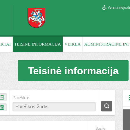
Versija neįga
KTAI
TEISINĖ INFORMACIJA
VEIKLA
ADMINISTRACINĖ IN
Teisinė informacija
Paieška:
Susiję