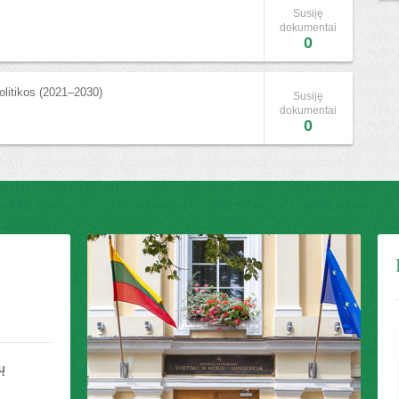
Susiję
dokumentai
0
olitikos (2021–2030)
Susiję
dokumentai
0
ų