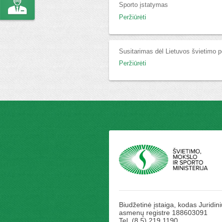
Sporto įstatymas
Peržiūrėti
Susitarimas dėl Lietuvos švietimo p
Peržiūrėti
Biudžetinė įstaiga, kodas Juridini
asmenų registre 188603091
Tel. (8 5) 219 1190