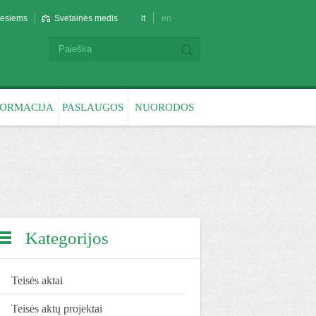
liesiems
Svetainės medis
lt
en
FORMACIJA
PASLAUGOS
NUORODOS
Kategorijos
Teisės aktai
Teisės aktų projektai