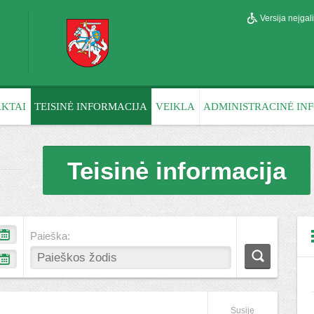
Versija neįga
KTAI
TEISINĖ INFORMACIJA
VEIKLA
ADMINISTRACINĖ IN
Teisinė informacija
Paieška:
Susiję