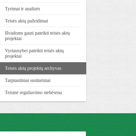
Tyrimai ir analizės
Teisės aktų pažeidimai
Išvadoms gauti pateikti teisės aktų
projektai
Vyriausybei pateikti teisės aktų
projektai
Teisės aktų projektų archyvas
Tarptautiniai susitarimai
Teisinė reguliavimo stebėsena