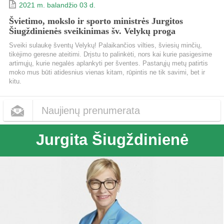
2021 m. balandžio 03 d.
Švietimo, mokslo ir sporto ministrės Jurgitos
Šiugždinienės sveikinimas šv. Velykų proga
Sveiki sulaukę šventų Velykų! Palaikančios vilties, šviesių minčių,
tikėjimo geresne ateitimi. Drįstu to palinkėti, nors kai kurie pasigesime
artimųjų, kurie negalės aplankyti per šventes. Pastarųjų metų patirtis
moko mus būti atidesnius vienas kitam, rūpintis ne tik savimi, bet ir
kitu.
Naujienų prenumerata
Jurgita Šiugždinienė
Dažnumas
Kas dieną
Kas savaitę
Kas mėnesį