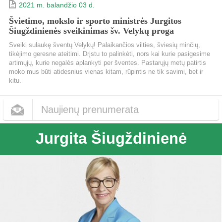
2021 m. balandžio 03 d.
Švietimo, mokslo ir sporto ministrės Jurgitos
Šiugždinienės sveikinimas šv. Velykų proga
Sveiki sulaukę šventų Velykų! Palaikančios vilties, šviesių minčių,
tikėjimo geresne ateitimi. Drįstu to palinkėti, nors kai kurie pasigesime
artimųjų, kurie negalės aplankyti per šventes. Pastarųjų metų patirtis
moko mus būti atidesnius vienas kitam, rūpintis ne tik savimi, bet ir
kitu.
Naujienų prenumerata
Jurgita Šiugždinienė
Dažnumas
Kas dieną
Kas savaitę
Kas mėnesį