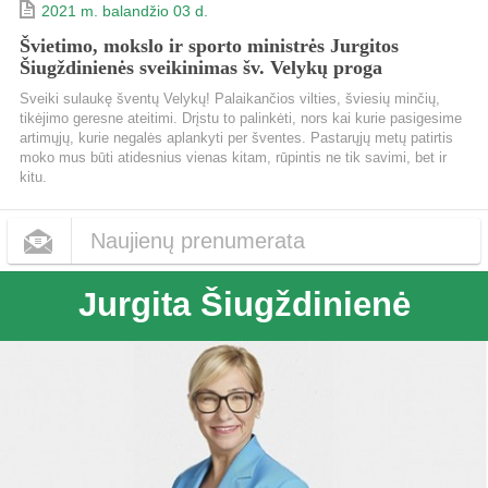
2021 m. balandžio 03 d.
Švietimo, mokslo ir sporto ministrės Jurgitos
Šiugždinienės sveikinimas šv. Velykų proga
Sveiki sulaukę šventų Velykų! Palaikančios vilties, šviesių minčių,
tikėjimo geresne ateitimi. Drįstu to palinkėti, nors kai kurie pasigesime
artimųjų, kurie negalės aplankyti per šventes. Pastarųjų metų patirtis
moko mus būti atidesnius vienas kitam, rūpintis ne tik savimi, bet ir
kitu.
Naujienų prenumerata
Jurgita Šiugždinienė
Dažnumas
Kas dieną
Kas savaitę
Kas mėnesį