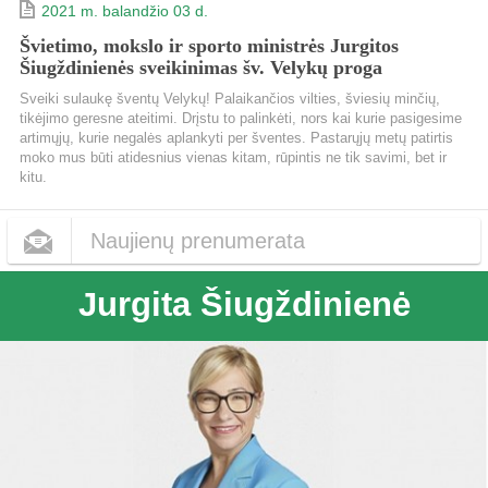
2021 m. balandžio 03 d.
Švietimo, mokslo ir sporto ministrės Jurgitos
Šiugždinienės sveikinimas šv. Velykų proga
Sveiki sulaukę šventų Velykų! Palaikančios vilties, šviesių minčių,
tikėjimo geresne ateitimi. Drįstu to palinkėti, nors kai kurie pasigesime
artimųjų, kurie negalės aplankyti per šventes. Pastarųjų metų patirtis
moko mus būti atidesnius vienas kitam, rūpintis ne tik savimi, bet ir
kitu.
Naujienų prenumerata
Jurgita Šiugždinienė
Dažnumas
Kas dieną
Kas savaitę
Kas mėnesį