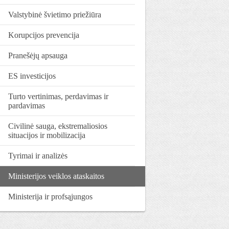
Valstybinė švietimo priežiūra
Korupcijos prevencija
Pranešėjų apsauga
ES investicijos
Turto vertinimas, perdavimas ir
pardavimas
Civilinė sauga, ekstremaliosios
situacijos ir mobilizacija
Tyrimai ir analizės
Ministerijos veiklos ataskaitos
Ministerija ir profsąjungos