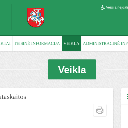
Versija neįga
KTAI
TEISINĖ INFORMACIJA
VEIKLA
ADMINISTRACINĖ IN
Veikla
ataskaitos