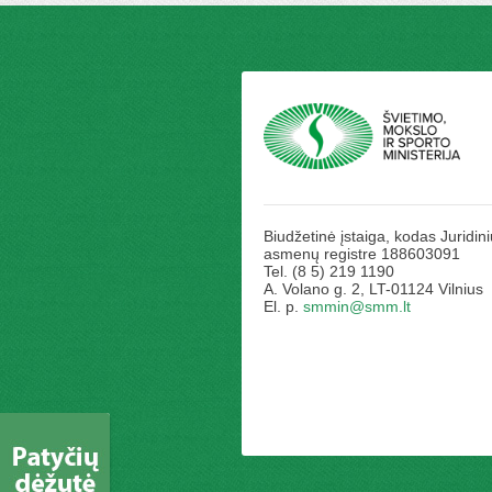
Biudžetinė įstaiga, kodas Juridini
asmenų registre 188603091
Tel. (8 5) 219 1190
A. Volano g. 2, LT-01124 Vilnius
El. p.
smmin@smm.lt