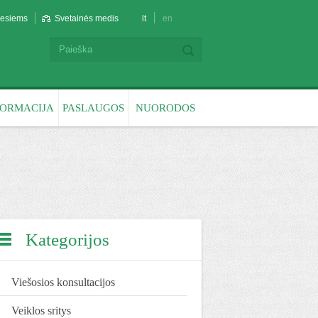
liesiems
Svetainės medis
lt
en
FORMACIJA
PASLAUGOS
NUORODOS
Kategorijos
Viešosios konsultacijos
Veiklos sritys