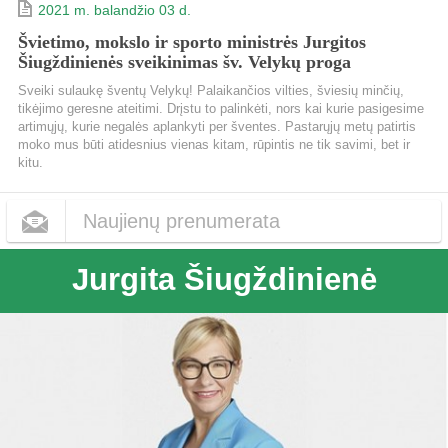
2021 m. balandžio 03 d.
Švietimo, mokslo ir sporto ministrės Jurgitos
Šiugždinienės sveikinimas šv. Velykų proga
Sveiki sulaukę šventų Velykų! Palaikančios vilties, šviesių minčių,
tikėjimo geresne ateitimi. Drįstu to palinkėti, nors kai kurie pasigesime
artimųjų, kurie negalės aplankyti per šventes. Pastarųjų metų patirtis
moko mus būti atidesnius vienas kitam, rūpintis ne tik savimi, bet ir
kitu.
Naujienų prenumerata
Jurgita Šiugždinienė
Dažnumas
Kas dieną
Kas savaitę
Kas mėnesį