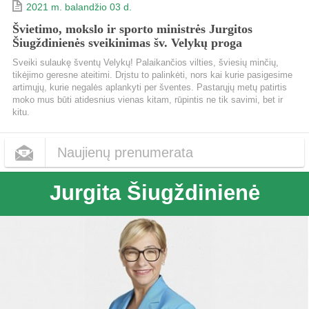
2021 m. balandžio 03 d.
Švietimo, mokslo ir sporto ministrės Jurgitos
Šiugždinienės sveikinimas šv. Velykų proga
Sveiki sulaukę šventų Velykų! Palaikančios vilties, šviesių minčių,
tikėjimo geresne ateitimi. Drįstu to palinkėti, nors kai kurie pasigesime
artimųjų, kurie negalės aplankyti per šventes. Pastarųjų metų patirtis
moko mus būti atidesnius vienas kitam, rūpintis ne tik savimi, bet ir
kitu.
Naujienų prenumerata
Jurgita Šiugždinienė
Dažnumas
Kas dieną
Kas savaitę
Kas mėnesį