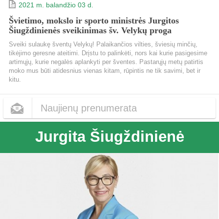
2021 m. balandžio 03 d.
Švietimo, mokslo ir sporto ministrės Jurgitos
Šiugždinienės sveikinimas šv. Velykų proga
Sveiki sulaukę šventų Velykų! Palaikančios vilties, šviesių minčių,
tikėjimo geresne ateitimi. Drįstu to palinkėti, nors kai kurie pasigesime
artimųjų, kurie negalės aplankyti per šventes. Pastarųjų metų patirtis
moko mus būti atidesnius vienas kitam, rūpintis ne tik savimi, bet ir
kitu.
Naujienų prenumerata
Jurgita Šiugždinienė
Dažnumas
Kas dieną
Kas savaitę
Kas mėnesį